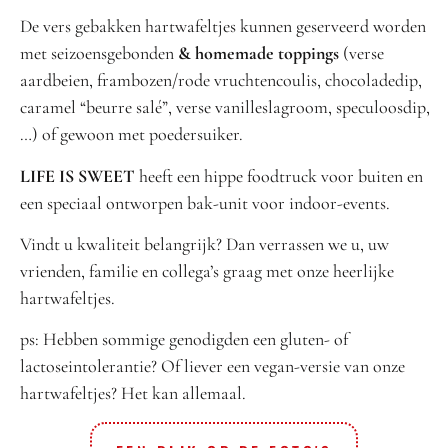
De vers gebakken hartwafeltjes kunnen geserveerd worden
met seizoensgebonden
& homemade toppings
(verse
aardbeien, frambozen/rode vruchtencoulis, chocoladedip,
caramel “beurre salé”, verse vanilleslagroom, speculoosdip,
…) of gewoon met poedersuiker.
LIFE IS SWEET
heeft een hippe foodtruck voor buiten en
een speciaal ontworpen bak-unit voor indoor-events.
Vindt u kwaliteit belangrijk? Dan verrassen we u, uw
vrienden, familie en collega’s graag met onze heerlijke
hartwafeltjes.
ps: Hebben sommige genodigden een gluten- of
lactoseintolerantie? Of liever een vegan-versie van onze
hartwafeltjes? Het kan allemaal.