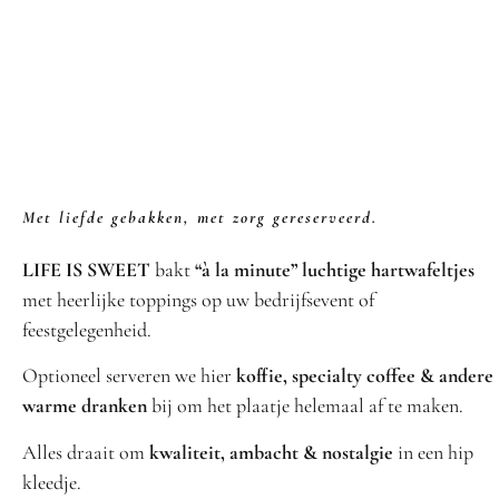
Met liefde gebakken, met zorg gereserveerd.
LIFE IS SWEET
bakt
“à la minute” luchtige hartwafeltjes
met heerlijke toppings op uw bedrijfsevent of
feestgelegenheid.
Optioneel serveren we hier
koffie, specialty coffee & andere
warme dranken
bij om het plaatje helemaal af te maken.
Alles draait om
kwaliteit, ambacht & nostalgie
in een hip
kleedje.