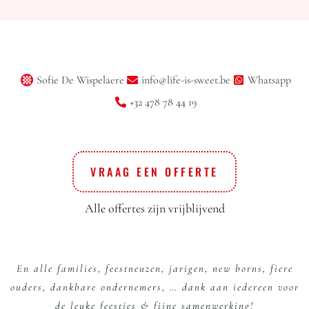
Sofie De Wispelaere
info@life-is-sweet.be
Whatsapp
+32 478 78 44 19
VRAAG EEN OFFERTE
Alle offertes zijn vrijblijvend
En alle families, feestneuzen, jarigen, new borns, fiere
ouders, dankbare ondernemers, … dank aan iedereen voor
de leuke feestjes & fijne samenwerking!