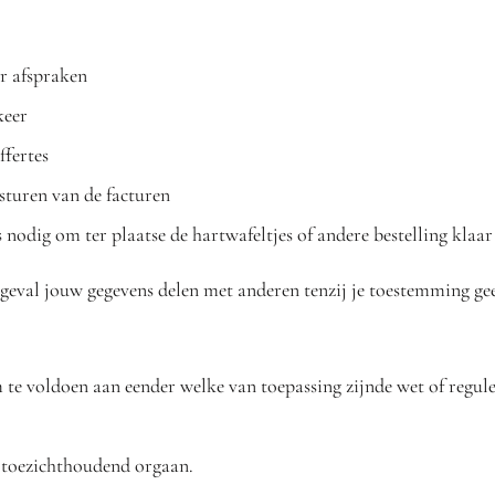
or afspraken
keer
fertes
sturen van de facturen
 nodig om ter plaatse de hartwafeltjes of andere bestelling klaa
eval jouw gegevens delen met anderen tenzij je toestemming gee
 te voldoen aan eender welke van toepassing zijnde wet of regul
 toezichthoudend orgaan.