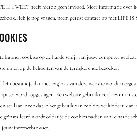
FE IS SWEET heeft hierop geen invloed. Meer informatie over h
Facebook.Heb je nog vragen, neem gerust contact op met LIFE I
COOKIES
ite kunnen cookies op de harde schijf van jouw computer geplaat
te stemmen op de behoeften van de terugkerende bezoeker.
 klein bestandje dat met pagina’s van deze website wordt meeges
omputer wordt opgeslagen. Een website gebruikt cookies om inste
wser laat je toe dat je het gebruik van cookies verhindert, dat 
geïnstalleerd wordt of dat je de cookies nadien van je harde sch
n jouw internetbrowser.