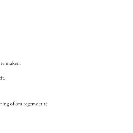
r te maken.
ft.
ering of om tegemoet te