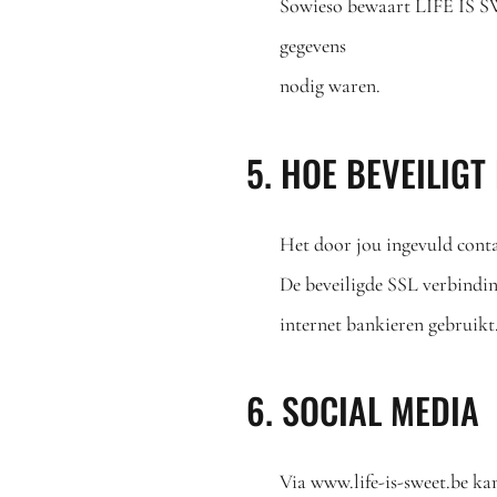
Sowieso bewaart LIFE IS S
gegevens
nodig waren.
5. HOE BEVEILIGT
Het door jou ingevuld conta
De beveiligde SSL verbindin
internet bankieren gebruikt
6. SOCIAL MEDIA
Via www.life-is-sweet.be k