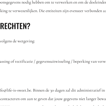
soonsgegevens nodig hebben om te verwerken en om de doeleinde
king te verwezenlijken. Die entiteiten zijn evenzeer verbonden a
W RECHTEN?
 volgens de wetgeving:
assing of rectificatie / gegevensuitwisseling / beperking van ver
fo@life-is-sweet.be. Binnen de 30 dagen zal dit administratief i
ontacteren om aan te geven dat jouw gegevens niet langer be