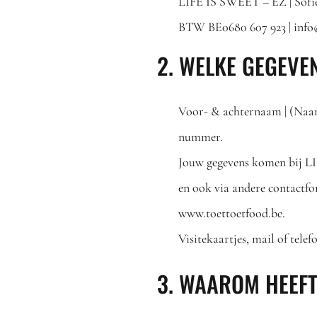
LIFE IS SWEET – EZ | Sofie
BTW BE0680 607 923 | info@
2. WELKE GEGEVEN
Voor- & achternaam | (Naa
nummer.
Jouw gegevens komen bij LIF
en ook via andere contactfo
www.toettoetfood.be.
Visitekaartjes, mail of telef
3. WAAROM HEEFT