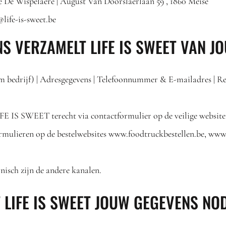
 De Wispelaere | August Van Doorslaerlaan 59 , 1860 Meise
life-is-sweet.be
S VERZAMELT LIFE IS SWEET VAN J
m bedrijf) | Adresgegevens | Telefoonnummer & E-mailadres 
E IS SWEET terecht via contactformulier op de veilige website 
rmulieren op de bestelwebsites www.foodtruckbestellen.be, www.
onisch zijn de andere kanalen.
 LIFE IS SWEET JOUW GEGEVENS NO