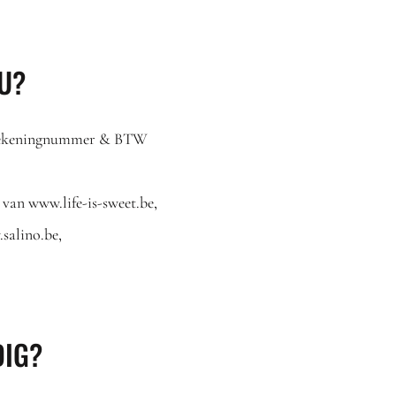
OU?
| Rekeningnummer & BTW
van www.life-is-sweet.be,
salino.be,
DIG?